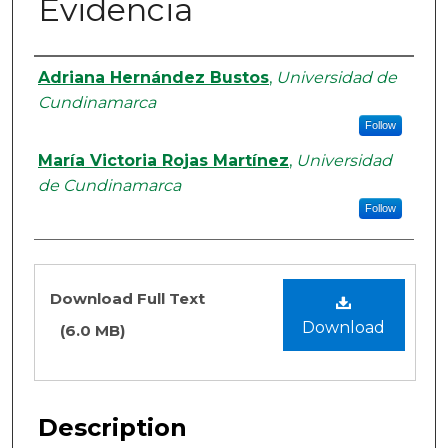
Evidencia
Authors
Adriana Hernández Bustos
,
Universidad de
Cundinamarca
Follow
María Victoria Rojas Martínez
,
Universidad
de Cundinamarca
Follow
Files
Download Full Text
Download
(6.0 MB)
Description