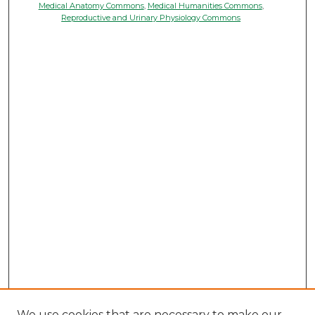
Medical Anatomy Commons
,
Medical Humanities Commons
,
Reproductive and Urinary Physiology Commons
We use cookies that are necessary to make our