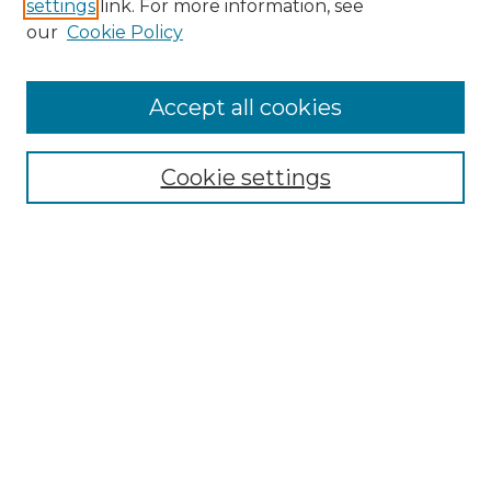
settings
link. For more information, see
our
Cookie Policy
Accept all cookies
Navegar
Colecciones
Cookie settings
Comunidades
Autor
Tipo de material
Por fecha de publicación
Buscar
Ingrese términos de búsqueda:
Select context to search: