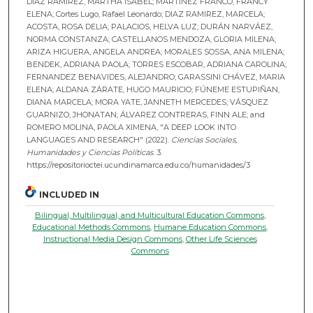
DIAZ RAMIREZ, MARTHA ISABEL; MARTINEZ FRANCO, FRANCY
ELENA; Cortes Lugo, Rafael Leonardo; DIAZ RAMIREZ, MARCELA;
ACOSTA, ROSA DELIA; PALACIOS, HELVA LUZ; DURÁN NARVÁEZ,
NORMA CONSTANZA; CASTELLANOS MENDOZA, GLORIA MILENA;
ARIZA HIGUERA, ANGELA ANDREA; MORALES SOSSA, ANA MILENA;
BENDEK, ADRIANA PAOLA; TORRES ESCOBAR, ADRIANA CAROLINA;
FERNANDEZ BENAVIDES, ALEJANDRO; GARASSINI CHÁVEZ, MARIA
ELENA; ALDANA ZÁRATE, HUGO MAURICIO; FÚNEME ESTUPIÑAN,
DIANA MARCELA; MORA YATE, JANNETH MERCEDES; VÁSQUEZ
GUARNIZO, JHONATAN; ÁLVAREZ CONTRERAS, FINN ALE; and
ROMERO MOLINA, PAOLA XIMENA, "A DEEP LOOK INTO
LANGUAGES AND RESEARCH" (2022).
Ciencias Sociales,
Humanidades y Ciencias Políticas
. 3.
https://repositorioctei.ucundinamarca.edu.co/humanidades/3
INCLUDED IN
Bilingual, Multilingual, and Multicultural Education Commons
,
Educational Methods Commons
,
Humane Education Commons
,
Instructional Media Design Commons
,
Other Life Sciences
Commons