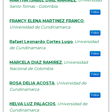
Authors
MARTHA ISABEL DIAZ RAMIREZ
,
Universidad
Santo Tomas - Colombia
Follow
FRANCY ELENA MARTINEZ FRANCO
,
Universidad de Cundinamarca
Follow
Rafael Leonardo Cortes Lugo
,
Universidad
de Cundinamarca
Follow
MARCELA DIAZ RAMIREZ
,
Universidad
Nacional de Colombia
Follow
ROSA DELIA ACOSTA
,
Universidad de
Cundinamarca
Follow
HELVA LUZ PALACIOS
,
Universidad de
Cundinamarca