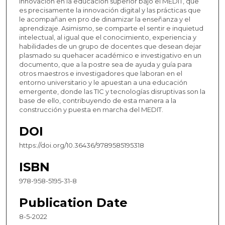
innovación en la educación superior bajo el MEDIT, que
es precisamente la innovación digital y las prácticas que
le acompañan en pro de dinamizar la enseñanza y el
aprendizaje. Asimismo, se comparte el sentir e inquietud
intelectual, al igual que el conocimiento, experiencia y
habilidades de un grupo de docentes que desean dejar
plasmado su quehacer académico e investigativo en un
documento, que a la postre sea de ayuda y guía para
otros maestros e investigadores que laboran en el
entorno universitario y le apuestan a una educación
emergente, donde las TIC y tecnologías disruptivas son la
base de ello, contribuyendo de esta manera a la
construcción y puesta en marcha del MEDIT.
DOI
https://doi.org/10.36436/9789585195318
ISBN
978-958-5195-31-8
Publication Date
8-5-2022