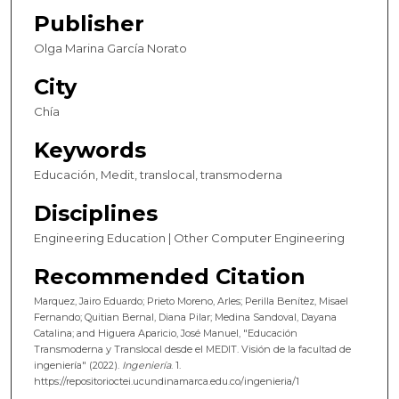
Publisher
Olga Marina García Norato
City
Chía
Keywords
Educación, Medit, translocal, transmoderna
Disciplines
Engineering Education | Other Computer Engineering
Recommended Citation
Marquez, Jairo Eduardo; Prieto Moreno, Arles; Perilla Benítez, Misael
Fernando; Quitian Bernal, Diana Pilar; Medina Sandoval, Dayana
Catalina; and Higuera Aparicio, José Manuel, "Educación
Transmoderna y Translocal desde el MEDIT. Visión de la facultad de
ingeniería" (2022).
Ingeniería
. 1.
https://repositorioctei.ucundinamarca.edu.co/ingenieria/1