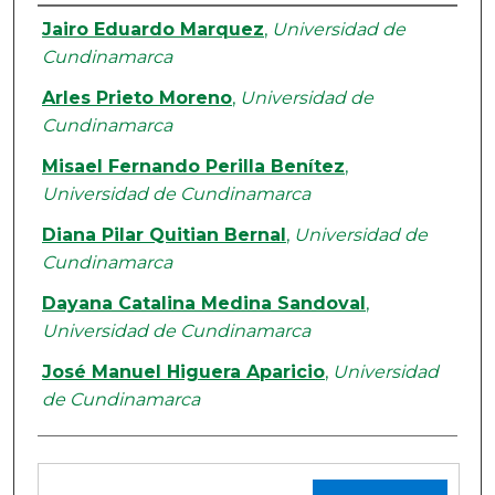
Authors
Jairo Eduardo Marquez
,
Universidad de
Cundinamarca
Arles Prieto Moreno
,
Universidad de
Cundinamarca
Misael Fernando Perilla Benítez
,
Universidad de Cundinamarca
Diana Pilar Quitian Bernal
,
Universidad de
Cundinamarca
Dayana Catalina Medina Sandoval
,
Universidad de Cundinamarca
José Manuel Higuera Aparicio
,
Universidad
de Cundinamarca
Files