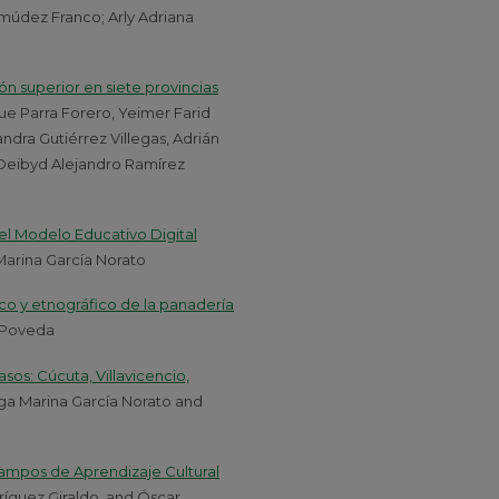
rmúdez Franco; Arly Adriana
 superior en siete provincias
ue Parra Forero, Yeimer Farid
ndra Gutiérrez Villegas, Adrián
 Deibyd Alejandro Ramírez
 el Modelo Educativo Digital
Marina García Norato
rico y etnográfico de la panadería
o Poveda
sos: Cúcuta, Villavicencio,
lga Marina García Norato and
Campos de Aprendizaje Cultural
ríguez Giraldo, and Óscar