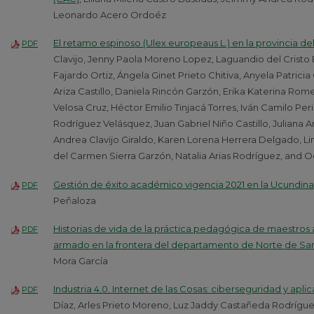
Leonardo Acero Ordoéz
El retamo espinoso (Ulex europeaus L.) en la provincia d
PDF
Clavijo, Jenny Paola Moreno Lopez, Laguandio del Cristo
Fajardo Ortiz, Ángela Ginet Prieto Chitiva, Anyela Patric
Ariza Castillo, Daniela Rincón Garzón, Erika Katerina Rom
Velosa Cruz, Héctor Emilio Tinjacá Torres, Iván Camilo Pe
Rodríguez Velásquez, Juan Gabriel Niño Castillo, Juliana A
Andrea Clavijo Giraldo, Karen Lorena Herrera Delgado, Li
del Carmen Sierra Garzón, Natalia Arias Rodríguez, and 
Gestión de éxito académico vigencia 2021 en la Ucundi
PDF
Peñaloza
Historias de vida de la práctica pedagógica de maestros 
PDF
armado en la frontera del departamento de Norte de Sa
Mora García
Industria 4.0. Internet de las Cosas: ciberseguridad y apli
PDF
Díaz, Arles Prieto Moreno, Luz Jaddy Castañeda Rodrígue