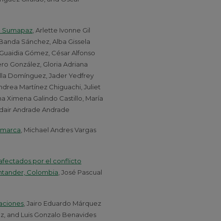
el Sumapaz
, Arlette Ivonne Gil
 Banda Sánchez, Alba Gissela
ia Guaidia Gómez, César Alfonso
ero González, Gloria Adriana
rilla Domínguez, Jader Yedfrey
ndrea Martínez Chiguachi, Juliet
na Ximena Galindo Castillo, María
Odair Andrade Andrade
namarca
, Michael Andres Vargas
afectados por el conflicto
ntander, Colombia
, José Pascual
caciones
, Jairo Eduardo Márquez
z, and Luis Gonzalo Benavides