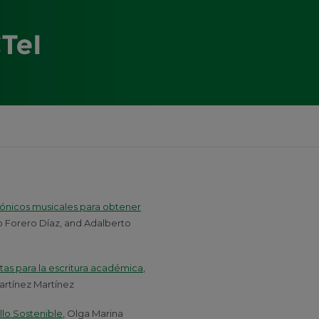
rmónicos musicales para obtener
do Forero Díaz, and Adalberto
tas para la escritura académica
,
artínez Martínez
llo Sostenible
, Olga Marina