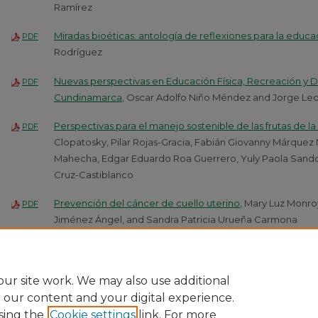
Ramírez
Miradas bioéticas: antología de reflexiones para la educa
PDF
Rodríguez
Nuevas perspectivas en Educación Física, Recreación y D
PDF
Cundinamarca
, Oscar Adolfo Niño Méndez and Jorge Le
Perspectivas para el manejo sostenible de las frutas de la
PDF
Clopatosky, Pilar Rojas-Gracia, Fabián Giovanny Márquez 
Mahecha, Edgar Eduardo Roa Guerrero, Yuly Paola Sando
Cruz-Castiblanco
Prevención del cáncer de cuello uterino
, Mary Luz Monro
PDF
Jiménez Ángel, and Sandra Patricia Urueña Carmona
Sistema agroalimentario de la provincia de Sumapaz e
PDF
Fonseca and Edwin Palacios Yepes
ur site work. We may also use additional
e our content and your digital experience.
sing the
Cookie settings
link. For more