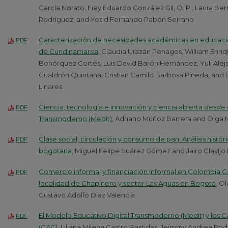
García Norato; Fray Eduardo González Gil, O. P.; Laura Be
Rodríguez; and Yesid Fernando Pabón Serrano
Caracterización de necesidades académicas en educación
PDF
de Cundinamarca
, Claudia Urazán Penagos, William Enriq
Bohórquez Cortés, Luis David Barón Hernández, Yuli Aleja
Gualdrón Quintana, Cristian Camilo Barbosa Pineda, and
Linares
Ciencia, tecnología e innovación y ciencia abierta desde
PDF
Transmoderno (Medit)
, Adriano Muñoz Barrera and Olga 
Clase social, circulación y consumo de pan. Análisis histó
PDF
bogotana
, Miguel Felipe Suárez Gómez and Jairo Clavij
Comercio informal y financiación informal en Colombia Ca
PDF
localidad de Chapinero y sector Las Aguas en Bogotá
, O
Gustavo Adolfo Diaz Valencia
El Modelo Educativo Digital Transmoderno (Medit) y los 
PDF
(CAC)
, Liliana Milena Castro Bastidas, Jeimmy Andrea Rod