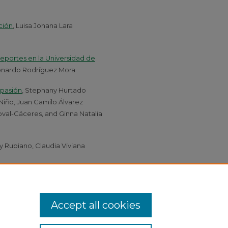
ción
, Luisa Johana Lara
eportes en la Universidad de
onardo Rodríguez Mora
 pasión
, Stephany Hurtado
Niño, Juan Camilo Álvarez
val-Cáceres, and Ginna Natalia
y Rubiano, Claudia Viviana
n Cundinamarca
, Nelson Enrique
Accept all cookies